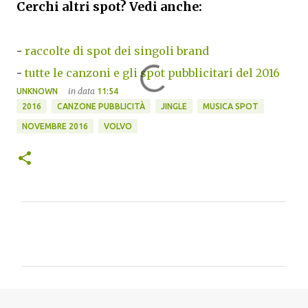
Cerchi altri spot? Vedi anche:
-
raccolte di spot dei singoli brand
-
tutte le canzoni e gli spot pubblicitari del 2016
in data
UNKNOWN
11:54
2016
CANZONE PUBBLICITÀ
JINGLE
MUSICA SPOT
NOVEMBRE 2016
VOLVO
C
o
m
m
e