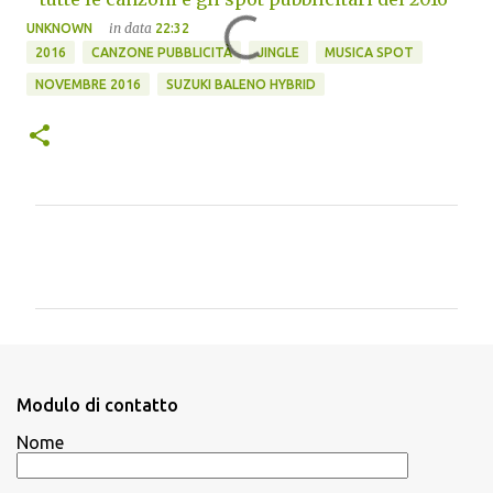
in data
UNKNOWN
22:32
2016
CANZONE PUBBLICITÀ
JINGLE
MUSICA SPOT
NOVEMBRE 2016
SUZUKI BALENO HYBRID
C
o
m
m
e
n
Modulo di contatto
t
Nome
i