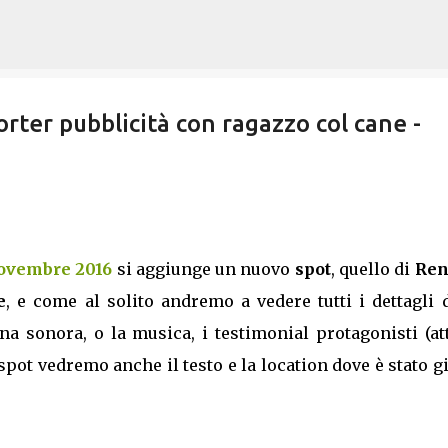
Passa ai contenuti principali
er pubblicità con ragazzo col cane -
Novembre 2016
si aggiunge un nuovo
spot
, quello di
Ren
e
, e come al solito andremo a vedere tutti i dettagli 
 sonora, o la musica, i testimonial protagonisti (att
spot vedremo anche il testo e la location dove è stato g