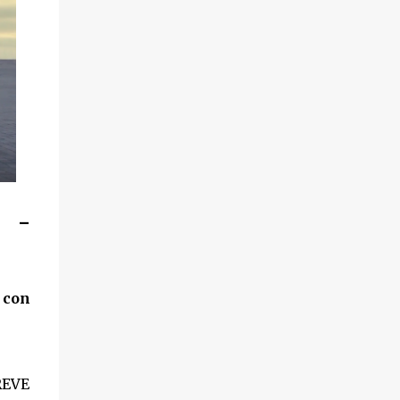
e -
 con
REVE