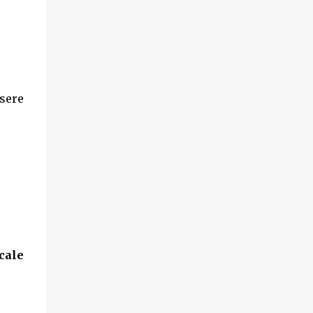
ssere
cale