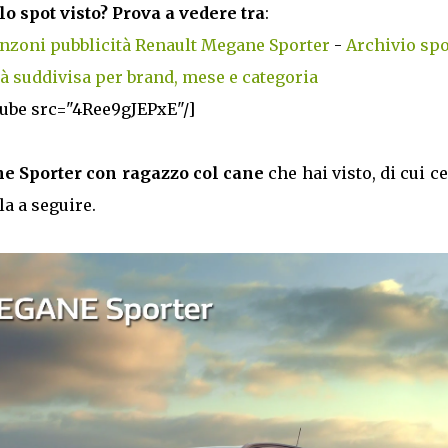
lo spot visto? Prova a vedere tra
:
nzoni pubblicità Renault Megane Sporter
-
Archivio spo
tà suddivisa per brand, mese e categoria
tube src="4Ree9gJEPxE"/]
e Sporter con ragazzo col cane
che hai visto, di cui c
la a seguire.