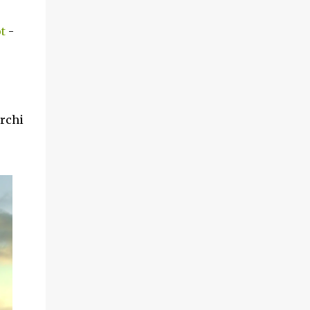
t
-
erchi