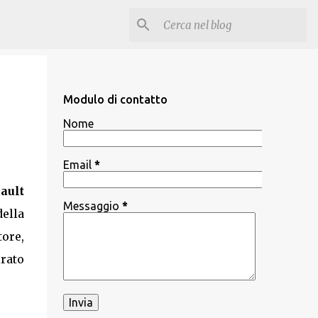
Modulo di contatto
Nome
Email
*
ault
Messaggio
*
della
ore,
irato