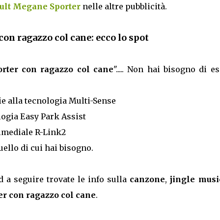
ault Megane Sporter
nelle altre pubblicità.
on ragazzo col cane: ecco lo spot
rter con ragazzo col cane
"..... Non hai bisogno di e
e alla tecnologia Multi-Sense
ogia Easy Park Assist
imediale R-Link2
ello di cui hai bisogno.
d a seguire trovate le info sulla
canzone
,
jingle musi
r con ragazzo col cane
.