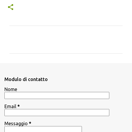
C
o
m
m
e
n
Modulo di contatto
t
Nome
i
Email
*
Messaggio
*