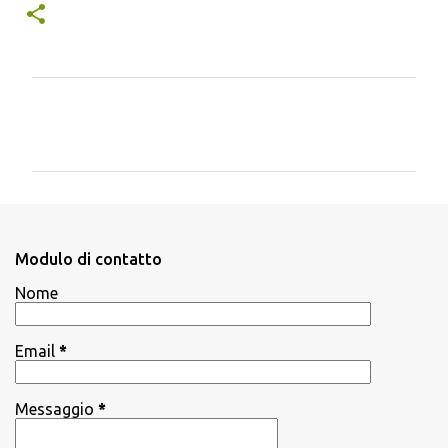
C
o
m
m
e
n
Modulo di contatto
t
Nome
i
Email
*
Messaggio
*