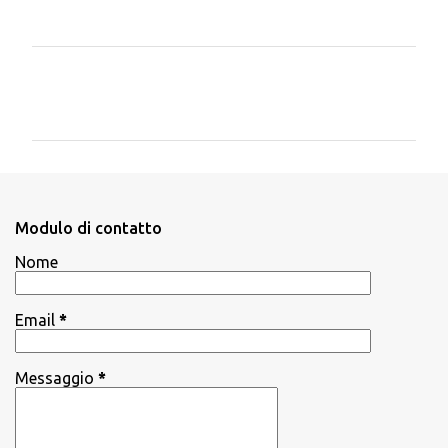
C
o
m
m
e
n
Modulo di contatto
t
Nome
i
Email
*
Messaggio
*