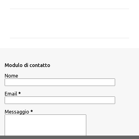
C
o
m
m
e
n
Modulo di contatto
t
Nome
i
Email
*
Messaggio
*