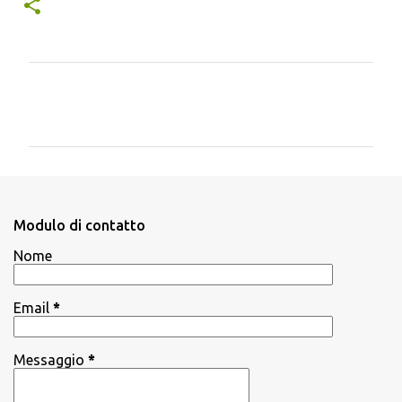
C
o
m
m
e
n
Modulo di contatto
t
Nome
i
Email
*
Messaggio
*