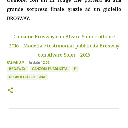
d’amore, con un fil rouge che porterà ad una
grande sorpresa finale grazie ad un gioiello
BROSWAY.
Canzone Brosway con Alvaro Soler - ottobre
2016
-
Modella e testimonial pubblicità Brosway
con Alvaro Soler - 2016
in data
FABIAN J.P.
12:06
BROSWAY
CANZONI PUBBLICITÀ
P
PUBBLICITÀ BROSWAY
C
o