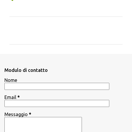
C
o
m
m
e
n
Modulo di contatto
t
Nome
i
Email
*
Messaggio
*