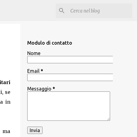
Modulo di contatto
Nome
Email
*
itari
Messaggio
*
i, se
a in
, ma