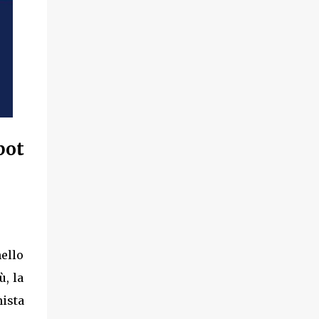
pot
ello
ù, la
nista