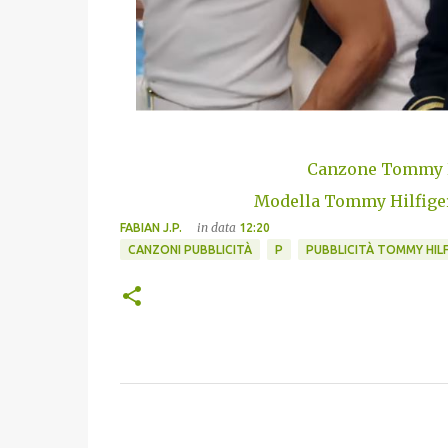
Canzone Tommy Hi
Modella Tommy Hilfiger
in data
FABIAN J.P.
12:20
CANZONI PUBBLICITÀ
P
PUBBLICITÀ TOMMY HILF
C
o