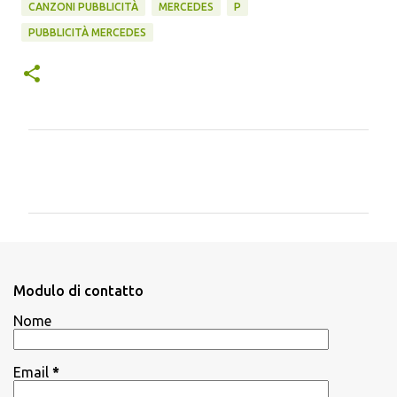
CANZONI PUBBLICITÀ
MERCEDES
P
PUBBLICITÀ MERCEDES
C
o
m
m
e
n
Modulo di contatto
t
Nome
i
Email
*