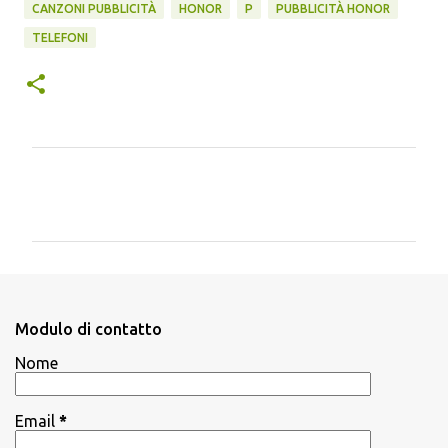
CANZONI PUBBLICITÀ
HONOR
P
PUBBLICITÀ HONOR
TELEFONI
C
o
m
m
e
n
Modulo di contatto
t
Nome
i
Email
*