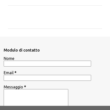
C
o
m
m
e
n
Modulo di contatto
t
Nome
i
Email
*
Messaggio
*