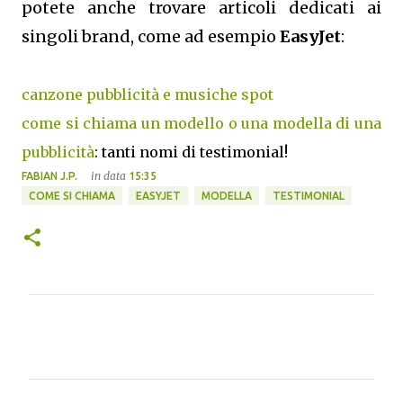
potete anche trovare articoli dedicati ai
singoli brand, come ad esempio
EasyJet
:
canzone pubblicità e musiche spot
come si chiama un modello o una modella di una
pubblicità
: tanti nomi di testimonial!
in data
FABIAN J.P.
15:35
COME SI CHIAMA
EASYJET
MODELLA
TESTIMONIAL
C
o
m
m