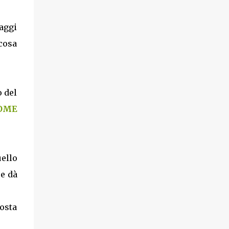
aggi
 cosa
 del
OME
uello
 e dà
osta