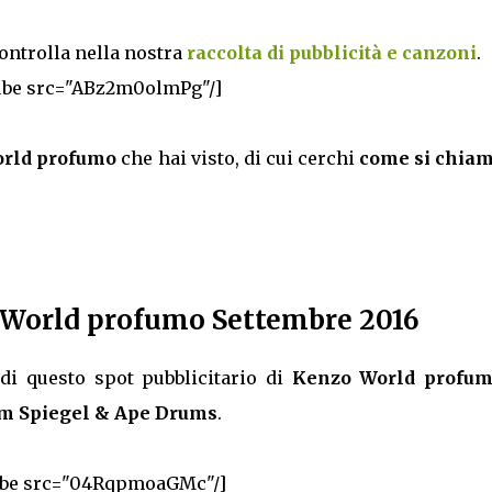
controlla nella nostra
raccolta di pubblicità e canzoni
.
ube src="ABz2m0olmPg"/]
orld profumo
che hai visto, di cui cerchi
come si chiam
 World profumo Settembre 2016
i questo spot pubblicitario di
Kenzo World profu
m Spiegel & Ape Drums
.
ube src="04RqpmoaGMc"/]