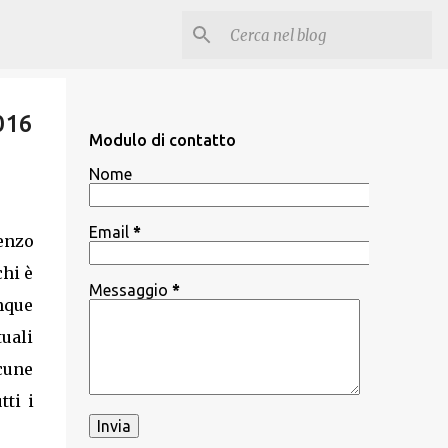
016
Modulo di contatto
Nome
Email
*
enzo
chi è
Messaggio
*
unque
tuali
lcune
tti i