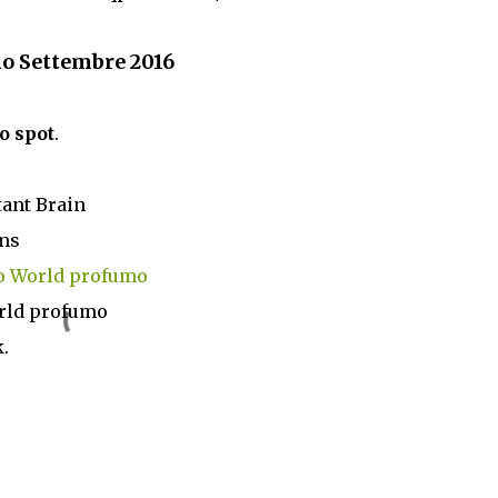
mo Settembre 2016
o spot
.
tant Brain
ums
o World profumo
rld profumo
.