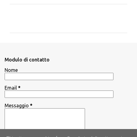
C
o
m
m
e
n
Modulo di contatto
t
Nome
i
Email
*
Messaggio
*