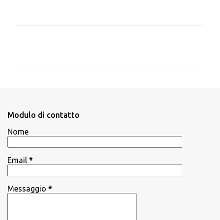
C
o
m
m
e
n
Modulo di contatto
t
Nome
i
Email
*
Messaggio
*