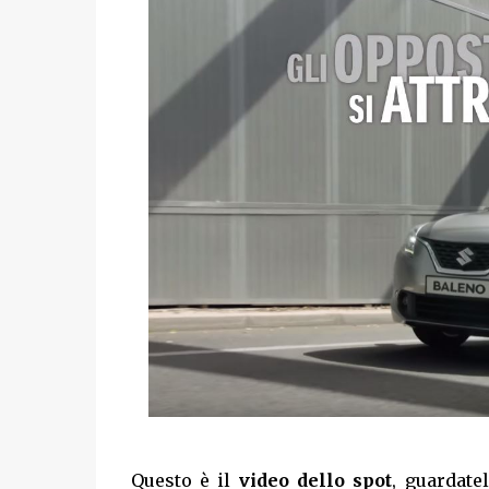
Questo è il
video dello spot
, guardate