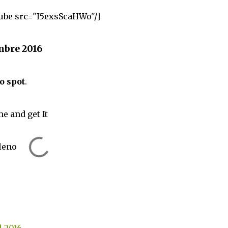
ube src="I5exsScaHWo"/]
mbre 2016
o spot
.
me and get It
leno