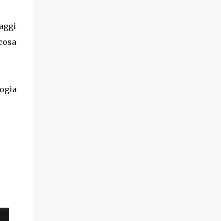
aggi
 cosa
logia