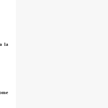
a la
ome