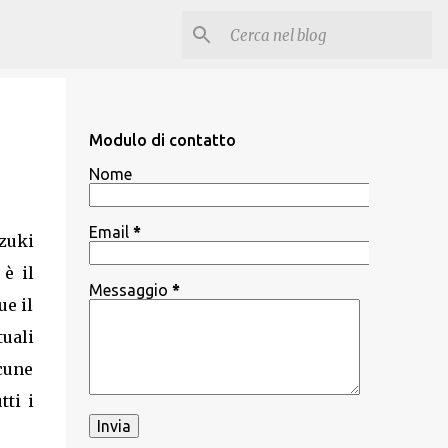
Modulo di contatto
Nome
Email
*
zuki
 è il
Messaggio
*
ue il
uali
lcune
tti i