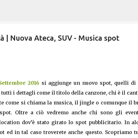
Passa ai contenuti principali
à | Nuova Ateca, SUV - Musica spot
 Settembre 2016
si aggiunge un nuovo spot, quelli di 
utti i dettagli come il titolo della canzone, chi è il can
te come si chiama la musica, il jingle o comunque il 
pot. Oltre a ciò vedremo anche chi sono gli event
 location dov’è stato girato lo spot pubblicitario. In a
pot ed in tal caso troverete anche questo. Scopriamo tu