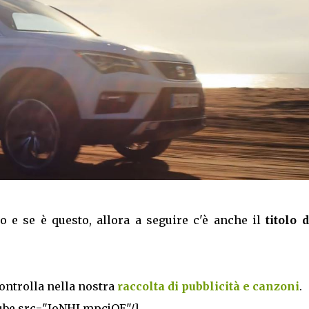
lo e se è questo, allora a seguire c'è anche il
titolo 
controlla nella nostra
raccolta di pubblicità e canzoni
.
ube src="JoNHLmpcjQE"/]