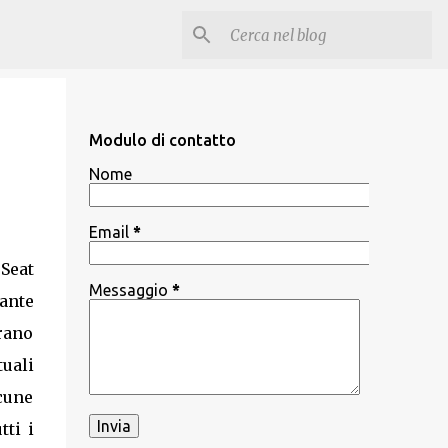
Modulo di contatto
Nome
Email
*
Seat
Messaggio
*
tante
brano
uali
lcune
tti i