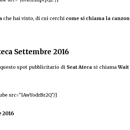
a
che hai visto, di cui cerchi
come si chiama la canzon
teca Settembre 2016
questo spot pubblicitario di
Seat Ateca
si chiama
Wait
ube src="lAwYodrBr2Q"/]
e 2016