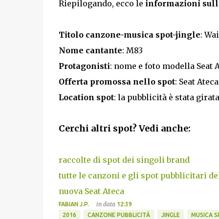
Riepilogando, ecco le
informazioni sull
Titolo canzone-musica spot-jingle
: Wai
Nome cantante
: M83
Protagonisti
: nome e foto modella Seat 
Offerta promossa nello spot
: Seat Ateca
Location spot
: la pubblicità è stata gi
Cerchi altri spot? Vedi anche:
raccolte di spot dei singoli brand
tutte le canzoni e gli spot pubblicitari de
nuova Seat Ateca
in data
FABIAN J.P.
12:39
2016
CANZONE PUBBLICITÀ
JINGLE
MUSICA 