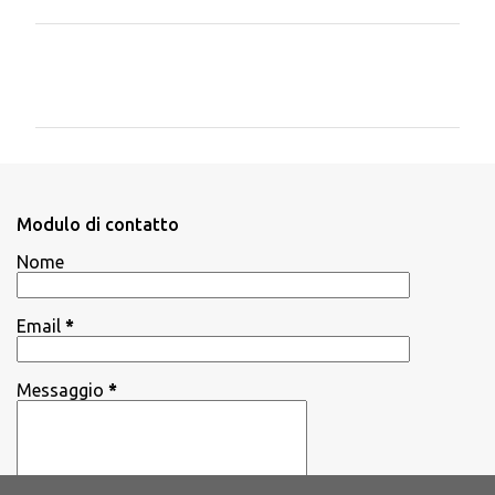
C
o
m
m
e
n
Modulo di contatto
t
Nome
i
Email
*
Messaggio
*