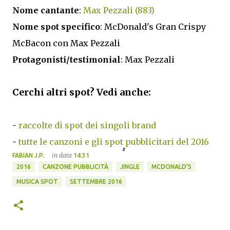
Nome cantante
:
Max Pezzali (883)
Nome spot specifico
: McDonald's Gran Crispy
McBacon con Max Pezzali
Protagonisti/testimonial
: Max Pezzali
Cerchi altri spot? Vedi anche:
-
raccolte di spot dei singoli brand
-
tutte le canzoni e gli spot pubblicitari del 2016
in data
FABIAN J.P.
14:31
2016
CANZONE PUBBLICITÀ
JINGLE
MCDONALD'S
MUSICA SPOT
SETTEMBRE 2016