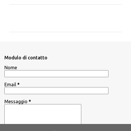
C
o
m
m
e
n
Modulo di contatto
t
Nome
i
Email
*
Messaggio
*