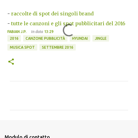
-
raccolte di spot dei singoli brand
-
tutte le canzoni e gli spot pubblicitari del 2016
in data
FABIAN J.P.
13:29
2016
CANZONE PUBBLICITÀ
HYUNDAI
JINGLE
MUSICA SPOT
SETTEMBRE 2016
C
o
m
m
e
n
Modulo di contatto