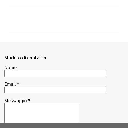
C
o
m
m
e
n
Modulo di contatto
t
Nome
i
Email
*
Messaggio
*