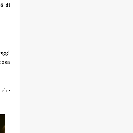
6 di
aggi
 cosa
a che