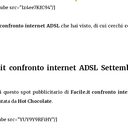
tube src="Iz4ee7KfC94"/]
t confronto internet ADSL
che hai visto, di cui cerchi
c
.it confronto internet ADSL Settem
 questo spot pubblicitario di
Facile.it confronto int
ntata da
Hot Chocolate
.
ube src="YUY9Y9RFiHY"/]