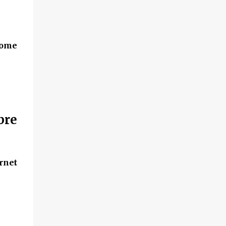
ome
bre
ernet