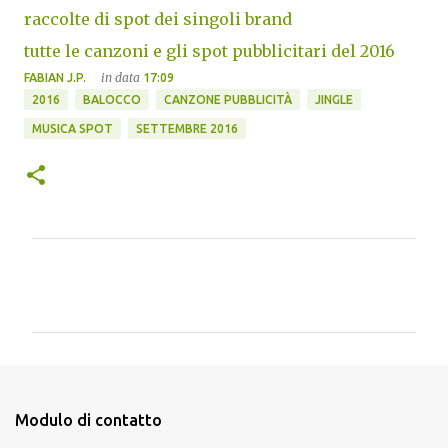
raccolte di spot dei singoli brand
tutte le canzoni e gli spot pubblicitari del 2016
in data
FABIAN J.P.
17:09
2016
BALOCCO
CANZONE PUBBLICITÀ
JINGLE
MUSICA SPOT
SETTEMBRE 2016
C
o
m
m
e
n
Modulo di contatto
t