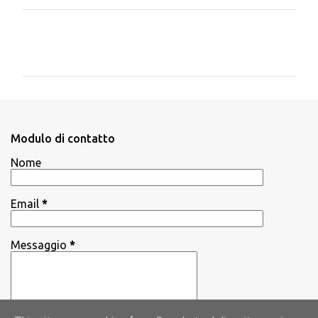
C
o
m
m
e
n
Modulo di contatto
t
Nome
i
Email
*
Messaggio
*