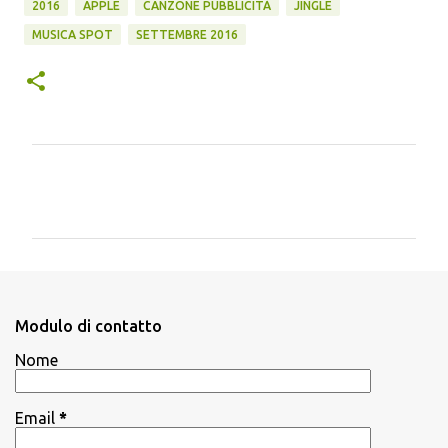
2016
APPLE
CANZONE PUBBLICITÀ
JINGLE
MUSICA SPOT
SETTEMBRE 2016
C
o
m
m
e
n
Modulo di contatto
t
Nome
i
Email
*