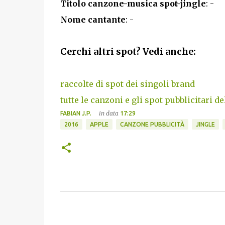
Titolo canzone-musica spot-jingle
: -
Nome cantante
: -
Cerchi altri spot? Vedi anche:
raccolte di spot dei singoli brand
tutte le canzoni e gli spot pubblicitari de
in data
FABIAN J.P.
17:29
2016
APPLE
CANZONE PUBBLICITÀ
JINGLE
C
o