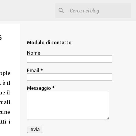
6
Modulo di contatto
Nome
Email
*
pple
 è il
Messaggio
*
ue il
uali
lcune
tti i