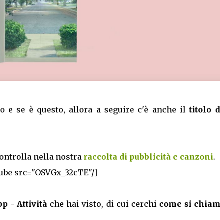
lo e se è questo, allora a seguire c'è anche il
titolo 
controlla nella nostra
raccolta di pubblicità e canzoni
.
ube src="OSVGx_32cTE"/]
p - Attività
che hai visto, di cui cerchi
come si chiam