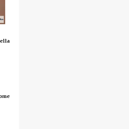
della
ome