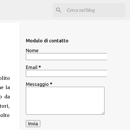
Modulo di contatto
Nome
Email
*
lito
Messaggio
*
he la
o da
tori,
molto