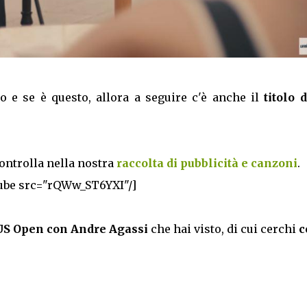
lo e se è questo, allora a seguire c'è anche il
titolo 
controlla nella nostra
raccolta di pubblicità e canzoni
.
ube src="rQWw_ST6YXI"/]
 US Open con Andre Agassi
che hai visto, di cui cerchi
c