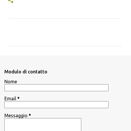
C
o
m
m
e
n
Modulo di contatto
t
Nome
i
Email
*
Messaggio
*