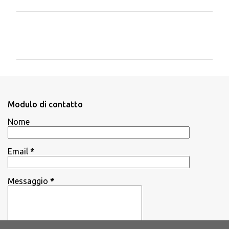
C
o
m
m
e
n
Modulo di contatto
t
Nome
i
Email
*
Messaggio
*