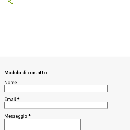
C
o
m
m
e
n
Modulo di contatto
t
Nome
i
Email
*
Messaggio
*