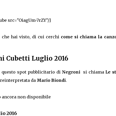
ube src="OiagUm-7rZY"/]
i
che hai visto, di cui cerchi
come si chiama la canz
i Cubetti Luglio 2016
 questo spot pubblicitario di
Negroni
si chiama
Le s
 reinterpretata da
Mario Biondi
.
 ancora non disponibile
io 2016