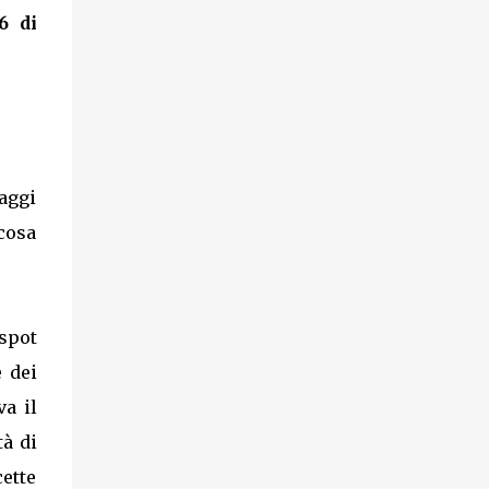
6 di
aggi
 cosa
 spot
e dei
va il
tà di
ette