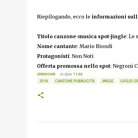
Riepilogando, ecco le
informazioni sull
Titolo canzone-musica spot-jingle
: Le 
Nome cantante
: Mario Biondi
Protagonisti
: Non Noti
Offerta promossa nello spot
: Negroni C
in data
UNKNOWN
11:06
2016
CANZONE PUBBLICITÀ
JINGLE
LUGLIO 2
C