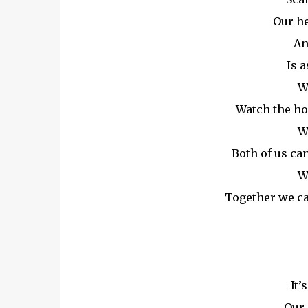
Our he
An
Is a
W
Watch the hou
W
Both of us can
W
Together we ca
It’
Our 