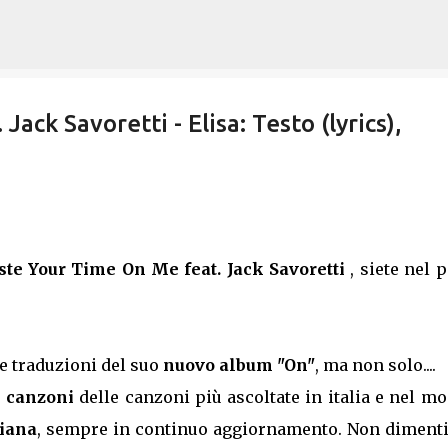
Passa ai contenuti principali
ck Savoretti - Elisa: Testo (lyrics),
te Your Time On Me feat. Jack Savoretti
, siete nel 
 le traduzioni del suo
nuovo album "On"
, ma non solo....
e canzoni
delle canzoni più ascoltate in italia e nel m
liana
, sempre in continuo aggiornamento. Non dimenti