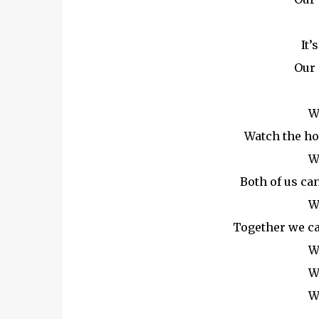
It’
Our 
W
Watch the hou
W
Both of us can
W
Together we ca
W
W
W