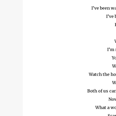
I’ve been wa
I’ve
I’m 
Y
W
Watch the hou
W
Both of us can
Now
What a w
Sca