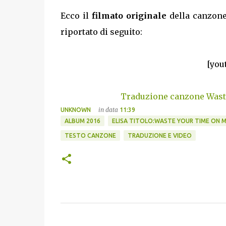
Ecco il
filmato originale
della canzon
riportato di seguito:
[you
Traduzione canzone Waste 
in data
UNKNOWN
11:39
ALBUM 2016
ELISA TITOLO:WASTE YOUR TIME ON ME 
TESTO CANZONE
TRADUZIONE E VIDEO
C