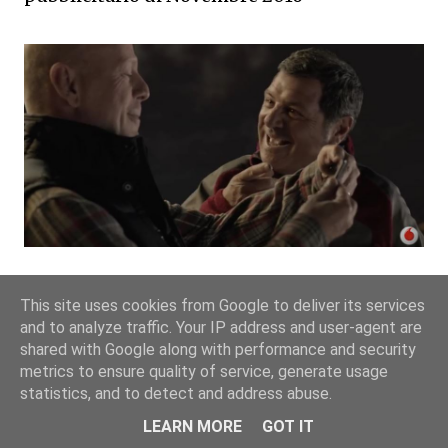
Nella
pubblicità
"
Vodafone Christmas Card
"
This site uses cookies from Google to deliver its services
vediamo il testimonial Bruce Willis che ci spiega
and to analyze traffic. Your IP address and user-agent are
shared with Google along with performance and security
assieme al suo amico come funziona la
metrics to ensure quality of service, generate usage
Christmas Card del 2016, la quale consente di
statistics, and to detect and address abuse.
guardare video dl telefono senza scaricare i
LEARN MORE
GOT IT