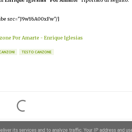
di
Enrique Iglesias "Por Amarte"
riportato di seguito:
ube src="J9wY6A00xFw"/]
one Por Amarte - Enrique Iglesias
 CANZONI
TESTO CANZONE
liver its services and to analyze traffic. Your IP address and us