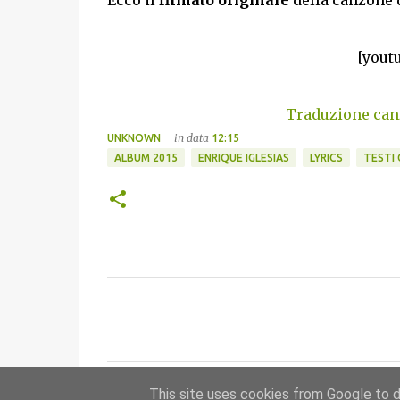
Ecco il
filmato originale
della canzone 
[yout
Traduzione canz
in data
UNKNOWN
12:15
ALBUM 2015
ENRIQUE IGLESIAS
LYRICS
TESTI
C
o
m
m
This site uses cookies from Google to de