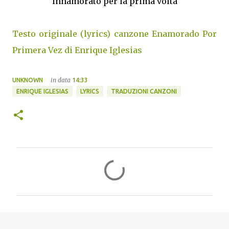
innamorato per la prima volta
Testo originale (lyrics) canzone Enamorado Por
Primera Vez di Enrique Iglesias
in data
UNKNOWN
14:33
ENRIQUE IGLESIAS
LYRICS
TRADUZIONI CANZONI
C
o
m
m
e