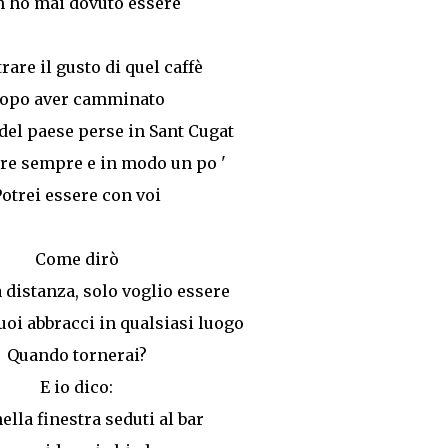
 ho mai dovuto essere
rare il gusto di quel caffè
opo aver camminato
 del paese perse in Sant Cugat
are sempre e in modo un po '
Potrei essere con voi
Come dirò
a distanza, solo voglio essere
uoi abbracci in qualsiasi luogo
Quando tornerai?
E io dico:
ella finestra seduti al bar