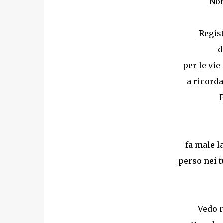
Non
Regist
d
per le vie
a ricord
fa male l
perso nei t
Vedo n