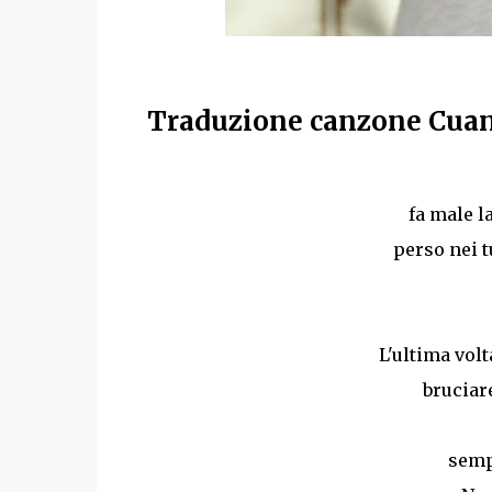
Traduzione canzone Cuand
fa male l
perso nei t
L'ultima volt
bruciar
semp