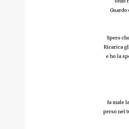
Vedo n
Guardo 
Spero che
Ricarica gl
e ho la s
fa male l
perso nei t