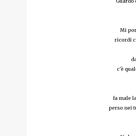
Guardo 
Mi por
ricordi 
d
c'è qua
fa male l
perso nei t