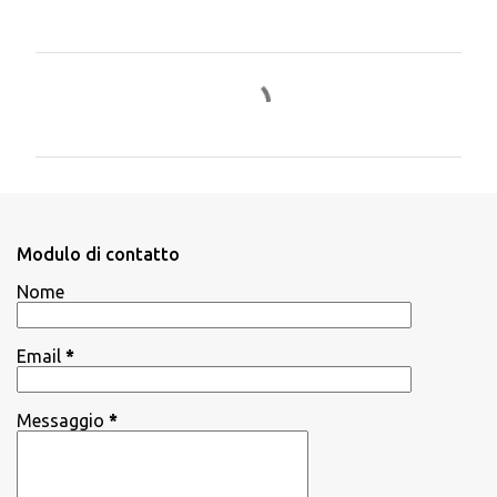
C
o
m
m
e
n
Modulo di contatto
t
Nome
i
Email
*
Messaggio
*