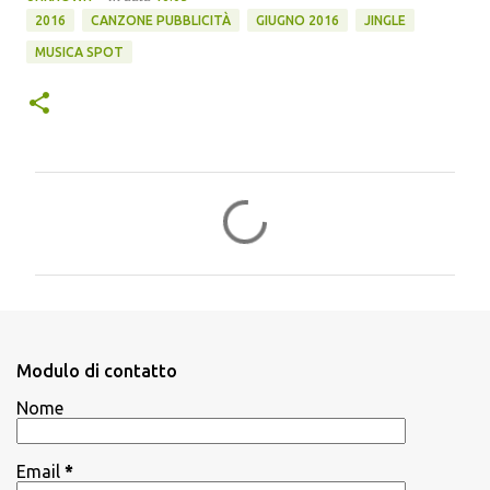
2016
CANZONE PUBBLICITÀ
GIUGNO 2016
JINGLE
MUSICA SPOT
C
o
m
m
e
n
Modulo di contatto
t
Nome
i
Email
*