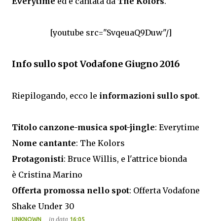
Everytime
ed è cantata da
The Kolors
.
[youtube src="SvqeuaQ9Duw"/]
Info sullo spot Vodafone Giugno 2016
Riepilogando, ecco le
informazioni sullo spot
.
Titolo canzone-musica spot-jingle
:
Everytime
Nome cantante
:
The Kolors
Protagonisti
:
Bruce Willis, e l'attrice bionda
è
Cristina Marino
Offerta promossa nello spot
:
Offerta Vodafone
Shake Under 30
in data
UNKNOWN
16:05