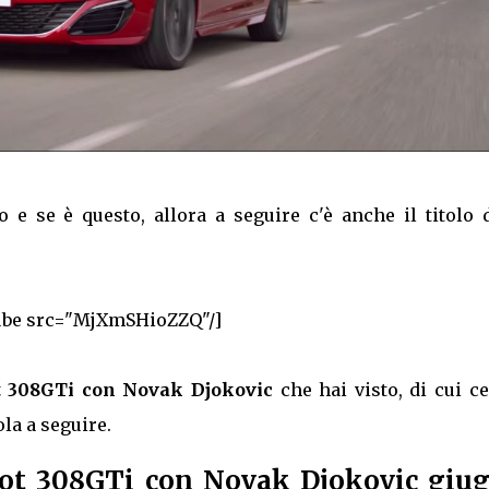
o e se è questo, allora a seguire c'è anche il titolo 
ube src="MjXmSHioZZQ"/]
t 308GTi con Novak Djokovic
che hai visto, di cui c
ola a seguire.
eot 308GTi con Novak Djokovic giu