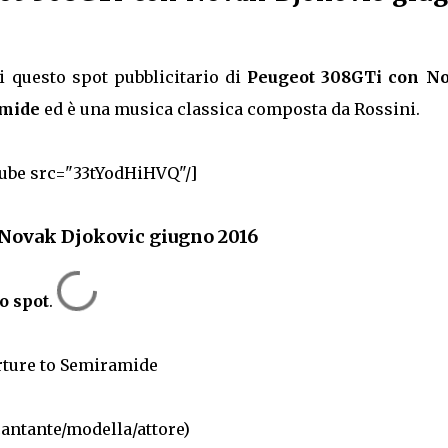
 questo spot pubblicitario di
Peugeot 308GTi con N
amide
ed è una musica classica composta da Rossini.
ube src="33tYodHiHVQ"/]
 Novak Djokovic giugno 2016
o spot
.
rture to Semiramide
cantante/modella/attore)