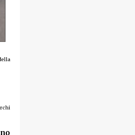
della
erchi
gno