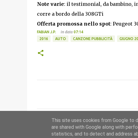
Note varie
: il testimonial, da bambino, 
corre a bordo della 308GTi
Offerta promossa nello spot
: Peugeot 
in data
FABIAN J.P.
07:14
2016
AUTO
CANZONE PUBBLICITÀ
GIUGNO 2
C
o
m
m
This site uses cookies from Google to de
e
are shared with Google along with perfo
n
statistics, and to detect and address a