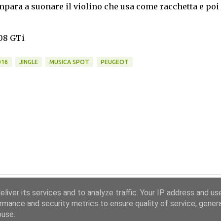
impara a suonare il violino che usa come racchetta e poi
308 GTi
016
JINGLE
MUSICA SPOT
PEUGEOT
liver its services and to analyze traffic. Your IP address and us
rmance and security metrics to ensure quality of service, gene
buse.
Powered by Blogger