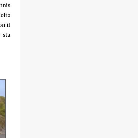
nnis
olto
on il
 sta