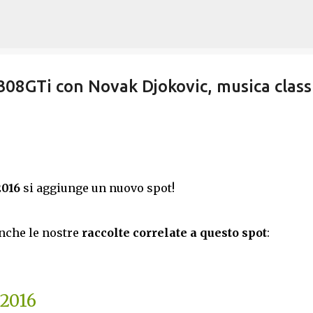
Passa ai contenuti principali
08GTi con Novak Djokovic, musica class
2016
si aggiunge un nuovo spot!
anche le nostre
raccolte correlate a questo spot
:
6
 2016