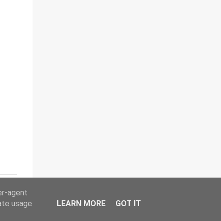
er-agent
rate usage
LEARN MORE
GOT IT