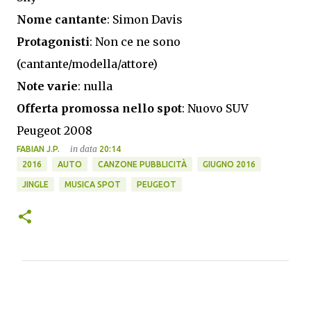
Nome cantante
: Simon Davis
Protagonisti
: Non ce ne sono
(cantante/modella/attore)
Note varie
: nulla
Offerta promossa nello spot
: Nuovo SUV
Peugeot 2008
in data
FABIAN J.P.
20:14
2016
AUTO
CANZONE PUBBLICITÀ
GIUGNO 2016
JINGLE
MUSICA SPOT
PEUGEOT
C
o