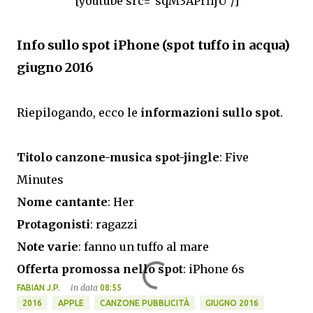
[youtube src="sqM3APrfijU"/]
Info sullo spot iPhone (spot tuffo in acqua)
giugno 2016
Riepilogando, ecco le
informazioni sullo spot
.
Titolo canzone-musica spot-jingle
: Five
Minutes
Nome cantante
: Her
Protagonisti
: ragazzi
Note varie
: fanno un tuffo al mare
Offerta promossa nello spot
: iPhone 6s
in data
FABIAN J.P.
08:55
2016
APPLE
CANZONE PUBBLICITÀ
GIUGNO 2016