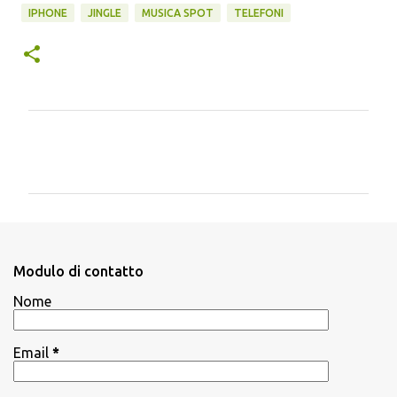
IPHONE
JINGLE
MUSICA SPOT
TELEFONI
C
o
m
m
e
n
Modulo di contatto
t
Nome
i
Email
*