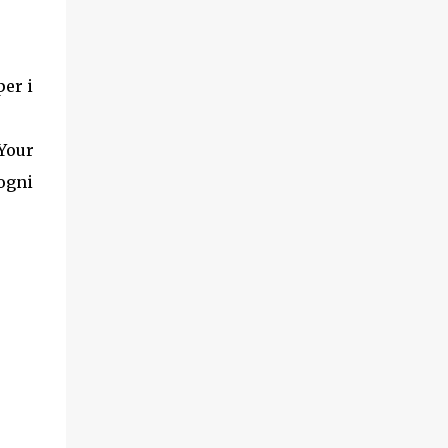
per i
 Your
 ogni