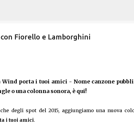
Passa ai contenuti principali
 con Fiorello e Lamborghini
 Wind porta i tuoi amici - Nome canzone pubbli
gle o una colonna sonora, è qui!
usiche degli spot del 2015, aggiungiamo una nuova col
a i tuoi amici
.