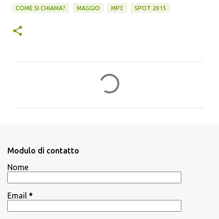
COME SI CHIAMA?
MAGGIO
MP3
SPOT 2015
C
o
m
m
e
n
Modulo di contatto
t
Nome
i
Email
*