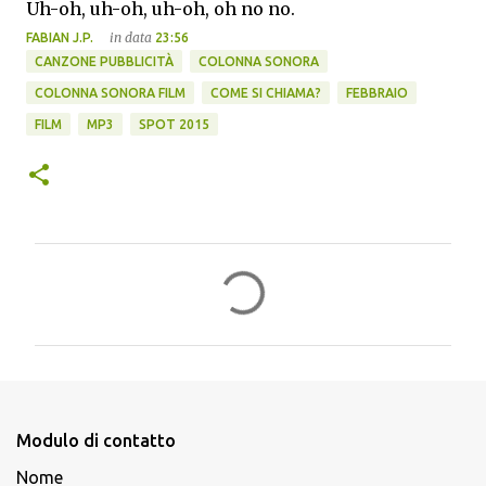
Uh-oh, uh-oh, uh-oh, oh no no.
in data
FABIAN J.P.
23:56
CANZONE PUBBLICITÀ
COLONNA SONORA
COLONNA SONORA FILM
COME SI CHIAMA?
FEBBRAIO
FILM
MP3
SPOT 2015
C
o
m
m
e
n
Modulo di contatto
t
Nome