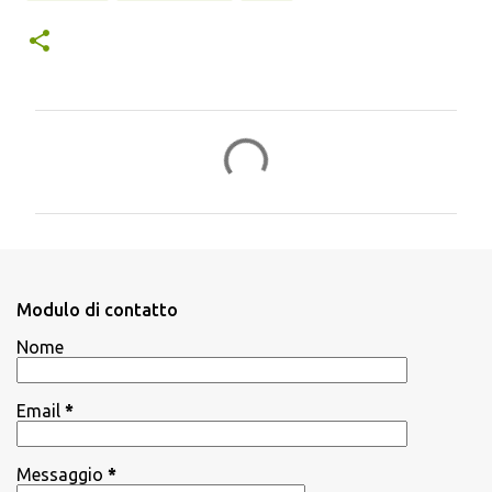
C
o
m
m
e
n
Modulo di contatto
t
Nome
i
Email
*
Messaggio
*