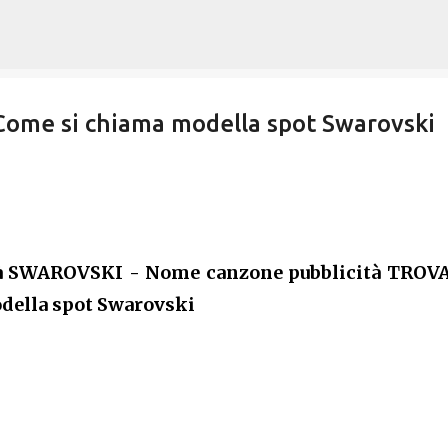
Passa ai contenuti principali
ome si chiama modella spot Swarovski
tà SWAROVSKI - Nome canzone pubblicità TROV
ella spot Swarovski