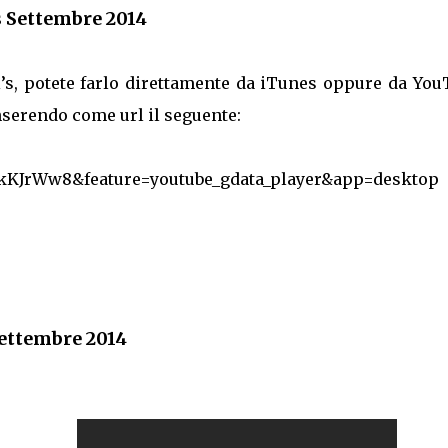
s Settembre 2014
i’s, potete farlo direttamente da iTunes oppure da Yo
nserendo come url il seguente:
QkKJrWw8&feature=youtube_gdata_player&app=desktop
Settembre 2014