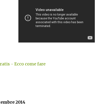
atis - Ecco come fare
ttembre 2014