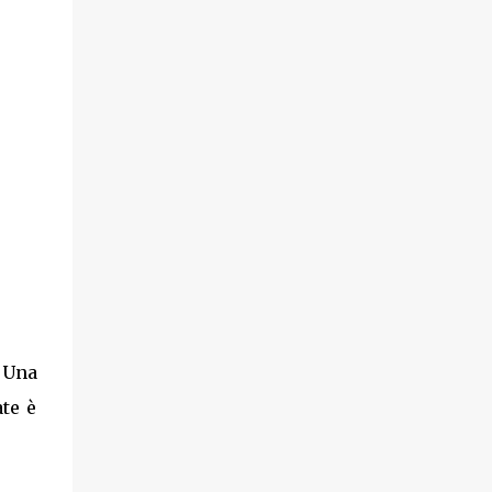
. Una
ate è